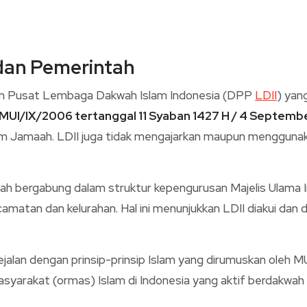
 dan Pemerintah
an Pusat Lembaga Dakwah Islam Indonesia (DPP
LDII
) yan
MUI/IX/2006 tertanggal 11 Syaban 1427 H / 4 Septemb
lam Jamaah. LDII juga tidak mengajarkan maupun mengguna
elah bergabung dalam struktur kepengurusan Majelis Ulama I
amatan dan kelurahan. Hal ini menunjukkan LDII diakui dan 
jalan dengan prinsip-prinsip Islam yang dirumuskan oleh MUI
 masyarakat (ormas) Islam di Indonesia yang aktif berdakwa