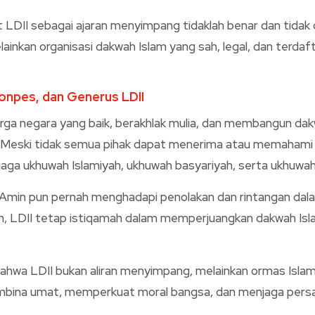
 LDII sebagai ajaran menyimpang tidaklah benar dan tidak
ainkan organisasi dakwah Islam yang sah, legal, dan terdaf
Ponpes, dan Generus LDII
warga negara yang baik, berakhlak mulia, dan membangun d
Meski tidak semua pihak dapat menerima atau memahami set
jaga ukhuwah Islamiyah, ukhuwah basyariyah, serta ukhuwa
Amin pun pernah menghadapi penolakan dan rintangan dalam
n, LDII tetap istiqamah dalam memperjuangkan dakwah I
wa LDII bukan aliran menyimpang, melainkan ormas Islam y
embina umat, memperkuat moral bangsa, dan menjaga persa