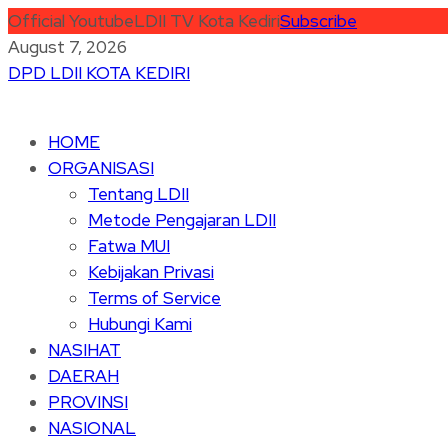
Official Youtube
LDII TV Kota Kediri
Subscribe
August 7, 2026
DPD LDII KOTA KEDIRI
HOME
ORGANISASI
Tentang LDII
Metode Pengajaran LDII
Fatwa MUI
Kebijakan Privasi
Terms of Service
Hubungi Kami
NASIHAT
DAERAH
PROVINSI
NASIONAL