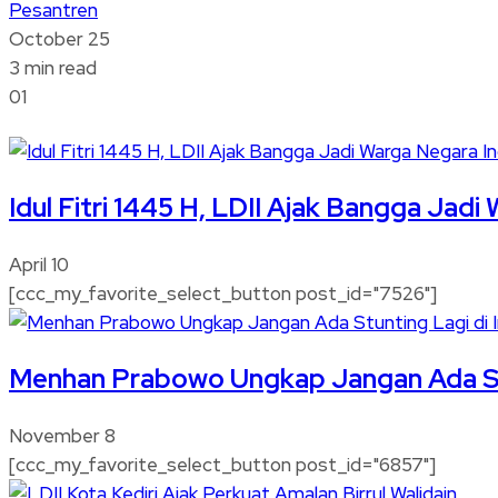
Pesantren
October 25
3 min read
01
Idul Fitri 1445 H, LDII Ajak Bangga Jad
April 10
[ccc_my_favorite_select_button post_id="7526"]
Menhan Prabowo Ungkap Jangan Ada Stu
November 8
[ccc_my_favorite_select_button post_id="6857"]