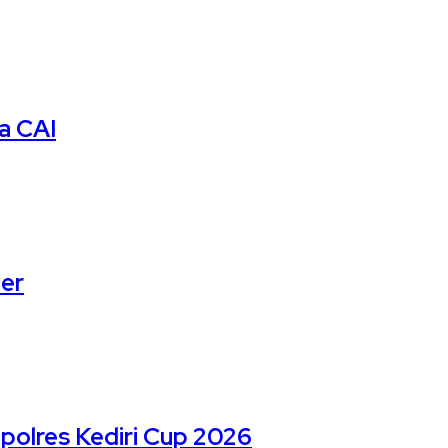
a CAI
cer
apolres Kediri Cup 2026