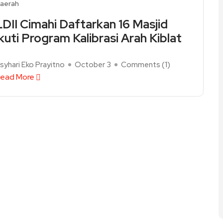
aerah
LDII Cimahi Daftarkan 16 Masjid
Ikuti Program Kalibrasi Arah Kiblat
syhari Eko Prayitno
October 3
Comments (
1
)
ead More