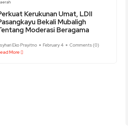
aerah
Perkuat Kerukunan Umat, LDII
Pasangkayu Bekali Mubaligh
Tentang Moderasi Beragama
syhari Eko Prayitno
February 4
Comments (
0
)
ead More