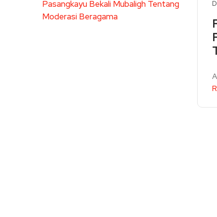
D
A
R