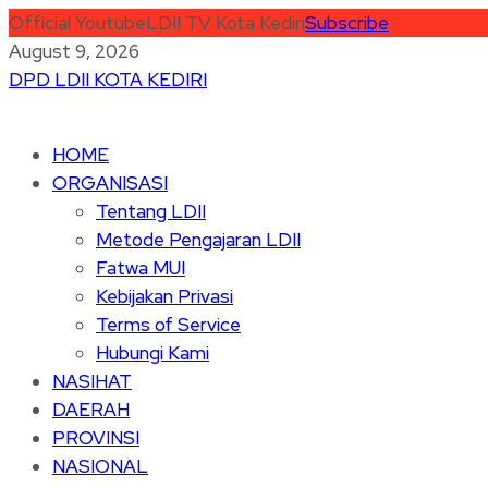
Official Youtube
LDII TV Kota Kediri
Subscribe
August 9, 2026
DPD LDII KOTA KEDIRI
HOME
ORGANISASI
Tentang LDII
Metode Pengajaran LDII
Fatwa MUI
Kebijakan Privasi
Terms of Service
Hubungi Kami
NASIHAT
DAERAH
PROVINSI
NASIONAL