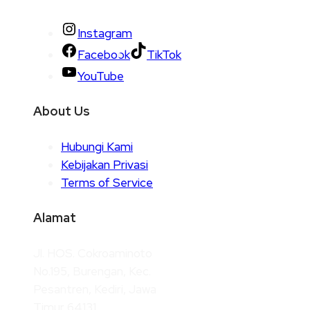
Instagram
Facebook
TikTok
YouTube
About Us
Hubungi Kami
Kebijakan Privasi
Terms of Service
Alamat
Jl. HOS. Cokroaminoto
No.195, Burengan, Kec.
Pesantren, Kediri, Jawa
Timur 64131