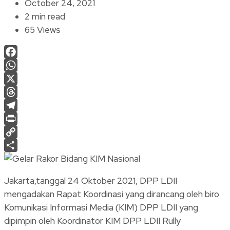
October 24, 2021
2 min read
65 Views
Facebook
WhatsApp
X
Threads
Telegram
Print
Copy
Link
Share
Jakarta,tanggal 24 Oktober 2021, DPP LDII
mengadakan Rapat Koordinasi yang dirancang oleh biro
Komunikasi Informasi Media (KIM) DPP LDII yang
dipimpin oleh Koordinator KIM DPP LDII Rully