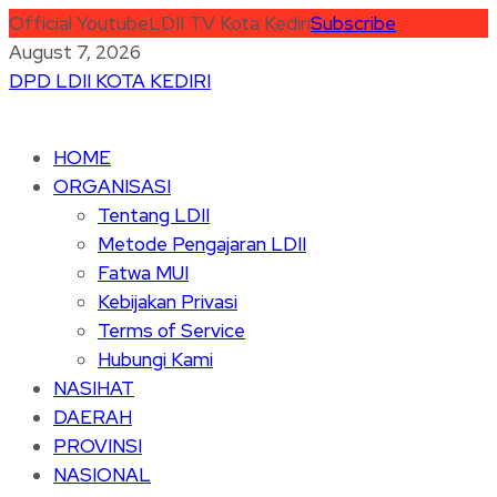
Official Youtube
LDII TV Kota Kediri
Subscribe
August 7, 2026
DPD LDII KOTA KEDIRI
HOME
ORGANISASI
Tentang LDII
Metode Pengajaran LDII
Fatwa MUI
Kebijakan Privasi
Terms of Service
Hubungi Kami
NASIHAT
DAERAH
PROVINSI
NASIONAL