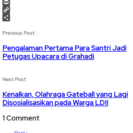
Telegram
Print
Copy
Link
Share
Previous Post
Pengalaman Pertama Para Santri Jadi
Petugas Upacara di Grahadi
Next Post
Kenalkan, Olahraga Gateball yang Lagi
Disosialisasikan pada Warga LDII
1 Comment