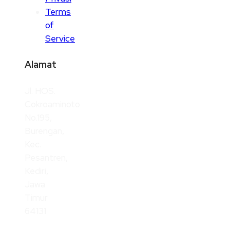
Terms
of
Service
Alamat
Jl. HOS.
Cokroaminoto
No.195,
Burengan,
Kec.
Pesantren,
Kediri,
Jawa
Timur
64131