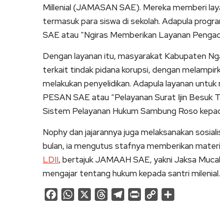
Millenial (JAMASAN SAE). Mereka memberi lay
termasuk para siswa di sekolah. Adapula pro
SAE atau “Ngiras Memberikan Layanan Pengadu
Dengan layanan itu, masyarakat Kabupaten Ng
terkait tindak pidana korupsi, dengan melampi
melakukan penyelidikan. Adapula layanan unt
PESAN SAE atau “Pelayanan Surat Ijin Besuk 
Sistem Pelayanan Hukum Sambung Roso kepad
Nophy dan jajarannya juga melaksanakan sosiali
bulan, ia mengutus stafnya memberikan materi
LDII
, bertajuk JAMAAH SAE, yakni Jaksa Mucal 
mengajar tentang hukum kepada santri milenial.
Facebook
WhatsApp
X
Threads
Telegram
Print
Copy
Share
Link