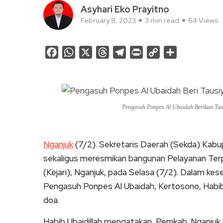
Asyhari Eko Prayitno
February 8, 2023
3 min read
64 Views
Facebook
WhatsApp
X
Threads
Telegram
Print
Copy
Share
Link
Pengasuh Ponpes Al Ubaidah Berikan Tau
Nganjuk
(7/2). Sekretaris Daerah (Sekda) Kab
sekaligus meresmikan bangunan Pelayanan Ter
(Kejari), Nganjuk, pada Selasa (7/2). Dalam k
Pengasuh Ponpes Al Ubaidah, Kertosono, Habib
doa.
Habib Ubaidillah mengatakan, Pemkab. Nganjuk 