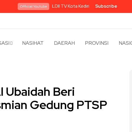
LDII TV Kota Kediri
Subscribe
Official Youtube
ASI
NASIHAT
DAERAH
PROVINSI
NASI
 Ubaidah Beri
esmian Gedung PTSP