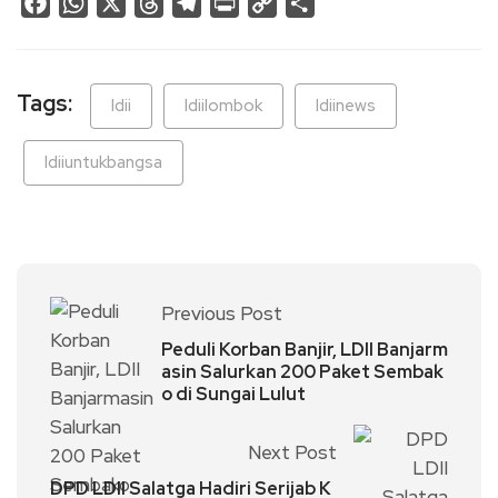
Facebook
WhatsApp
X
Threads
Telegram
Print
Copy
Share
Link
Tags:
ldii
ldiilombok
ldiinews
ldiiuntukbangsa
Previous Post
Peduli Korban Banjir, LDII Banjarm
asin Salurkan 200 Paket Sembak
o di Sungai Lulut
Next Post
DPD LDII Salatga Hadiri Serijab K