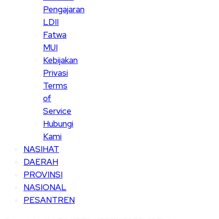
Pengajaran
LDII
Fatwa
MUI
Kebijakan
Privasi
Terms
of
Service
Hubungi
Kami
NASIHAT
DAERAH
PROVINSI
NASIONAL
PESANTREN