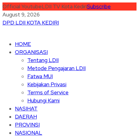
Official Youtube
LDII TV Kota Kediri
Subscribe
August 9, 2026
DPD LDII KOTA KEDIRI
HOME
ORGANISASI
Tentang LDII
Metode Pengajaran LDII
Fatwa MUI
Kebijakan Privasi
Terms of Service
Hubungi Kami
NASIHAT
DAERAH
PROVINSI
NASIONAL