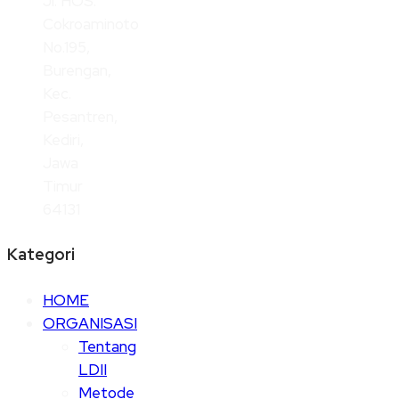
Jl. HOS.
Cokroaminoto
No.195,
Burengan,
Kec.
Pesantren,
Kediri,
Jawa
Timur
64131
Kategori
HOME
ORGANISASI
Tentang
LDII
Metode