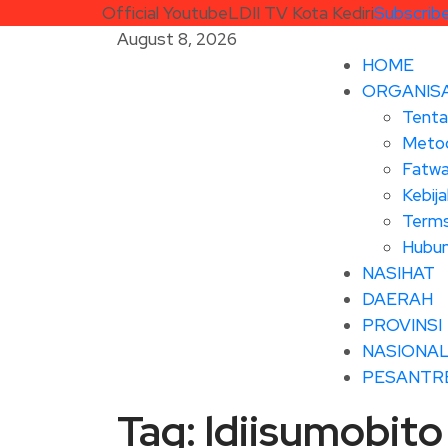
Official Youtube
LDII TV Kota Kediri
Subscrib
August 8, 2026
HOME
ORGANISA
Tenta
Metod
Fatwa
Kebija
Terms
Hubun
NASIHAT
DAERAH
PROVINSI
NASIONA
PESANTR
Tag:
ldiisumobito