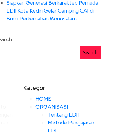
Siapkan Generasi Berkarakter, Pemuda
LDII Kota Kediri Gelar Camping CAI di
Bumi Perkemahan Wonosalam
earch
Search
Kategori
HOME
oto
ORGANISASI
engan,
Tentang LDII
ren,
Metode Pengajaran
a
LDII