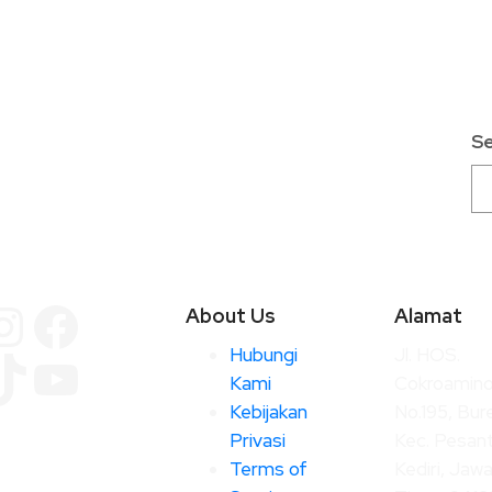
S
Instagram
Facebook
About Us
Alamat
Hubungi
Jl. HOS.
TikTok
YouTube
Kami
Cokroamin
Kebijakan
No.195, Bur
Privasi
Kec. Pesant
Terms of
Kediri, Jaw