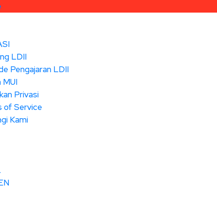
e
SI
ng LDII
e Pengajaran LDII
 MUI
kan Privasi
 of Service
gi Kami
L
EN