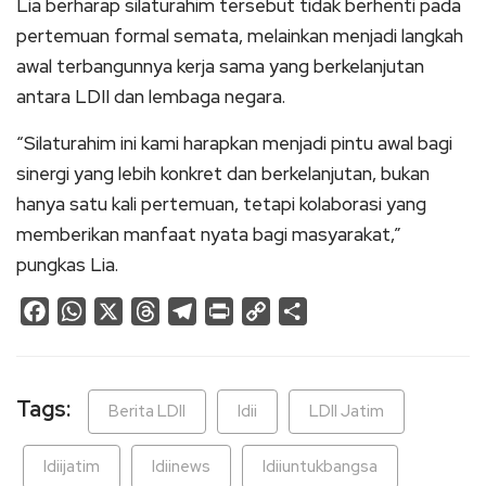
Lia berharap silaturahim tersebut tidak berhenti pada
pertemuan formal semata, melainkan menjadi langkah
awal terbangunnya kerja sama yang berkelanjutan
antara LDII dan lembaga negara.
“Silaturahim ini kami harapkan menjadi pintu awal bagi
sinergi yang lebih konkret dan berkelanjutan, bukan
hanya satu kali pertemuan, tetapi kolaborasi yang
memberikan manfaat nyata bagi masyarakat,”
pungkas Lia.
Facebook
WhatsApp
X
Threads
Telegram
Print
Copy
Share
Link
Tags:
Berita LDII
ldii
LDII Jatim
ldiijatim
ldiinews
ldiiuntukbangsa