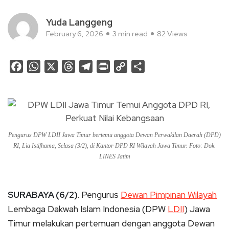
Yuda Langgeng
February 6, 2026
3 min read
82 Views
Facebook
WhatsApp
X
Threads
Telegram
Print
Copy
Share
Link
Pengurus DPW LDII Jawa Timur bertemu anggota Dewan Perwakilan Daerah (DPD)
RI, Lia Istifhama, Selasa (3/2), di Kantor DPD RI Wilayah Jawa Timur. Foto: Dok.
LINES Jatim
SURABAYA (6/2)
. Pengurus
Dewan Pimpinan Wilayah
Lembaga Dakwah Islam Indonesia (DPW
LDII
) Jawa
Timur melakukan pertemuan dengan anggota Dewan