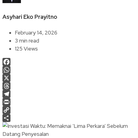
Asyhari Eko Prayitno
February 14, 2026
3 min read
125 Views
Facebook
WhatsApp
X
Threads
Telegram
Print
Copy
Link
Share