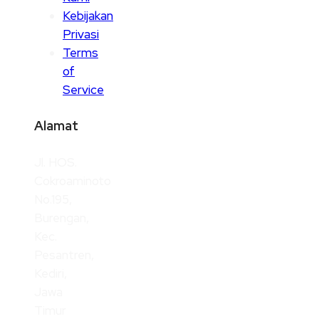
Kebijakan
Privasi
Terms
of
Service
Alamat
Jl. HOS.
Cokroaminoto
No.195,
Burengan,
Kec.
Pesantren,
Kediri,
Jawa
Timur