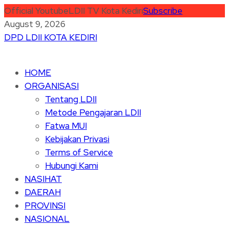
Official Youtube
LDII TV Kota Kediri
Subscribe
August 9, 2026
DPD LDII KOTA KEDIRI
HOME
ORGANISASI
Tentang LDII
Metode Pengajaran LDII
Fatwa MUI
Kebijakan Privasi
Terms of Service
Hubungi Kami
NASIHAT
DAERAH
PROVINSI
NASIONAL