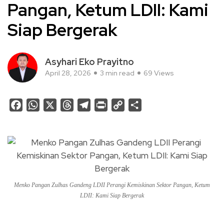
Pangan, Ketum LDII: Kami
Siap Bergerak
Asyhari Eko Prayitno
April 28, 2026
3 min read
69 Views
Facebook
WhatsApp
X
Threads
Telegram
Print
Copy
Share
Link
Menko Pangan Zulhas Gandeng LDII Perangi Kemiskinan Sektor Pangan, Ketum
LDII: Kami Siap Bergerak