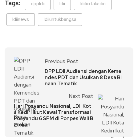
Tags:
dppldii
ldii
ldiikotakediri
ldiinews
ldiiuntukbangsa
Previous Post
DPP LDII Audiensi dengan Keme
ndes PDT dan Usulkan 8 Desa Bi
naan Tematik
Next Post
Hari Posyandu Nasional, LDII Kot
a Kediri Ikut Kawal Transformasi
Posyandu 6 SPM di Ponpes Wali B
arokah