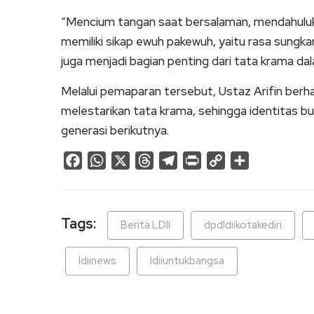
“Mencium tangan saat bersalaman, mendahuluka
memiliki sikap ewuh pakewuh, yaitu rasa sungk
juga menjadi bagian penting dari tata krama dal
Melalui pemaparan tersebut, Ustaz Arifin ber
melestarikan tata krama, sehingga identitas b
generasi berikutnya.
Facebook
WhatsApp
X
Threads
Telegram
Print
Copy
Share
Link
Tags:
Berita LDII
dpdldiikotakediri
ldiinews
ldiiuntukbangsa