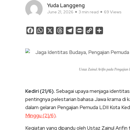
Yuda Langgeng
June 21, 2026
3 min read
69 Views
Facebook
WhatsApp
X
Threads
Telegram
Print
Copy
Share
Link
Ustaz Zainul Arifin pada Pengajian
Kediri (21/6).
Sebagai upaya menjaga identita
pentingnya pelestarian bahasa Jawa krama di k
dalam gelaran Pengajian Pemuda LDII Kota Kedir
Minggu (21/6)
.
Kegiatan yang dipandu oleh Ustaz Zainul Arifin