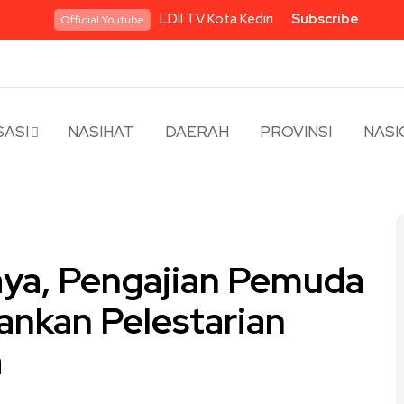
LDII TV Kota Kediri
Subscribe
Official Youtube
ASI
NASIHAT
DAERAH
PROVINSI
NASI
aya, Pengajian Pemuda
kankan Pelestarian
a