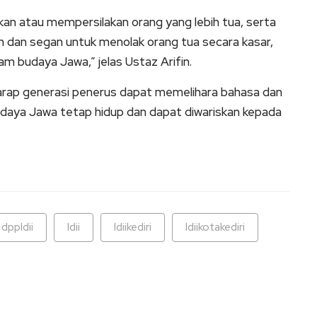
n atau mempersilakan orang yang lebih tua, serta
an dan segan untuk menolak orang tua secara kasar,
am budaya Jawa,” jelas Ustaz Arifin.
harap generasi penerus dapat memelihara bahasa dan
udaya Jawa tetap hidup dan dapat diwariskan kepada
dppldii
ldii
ldiikediri
ldiikotakediri