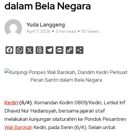
dalam Bela Negara
Yuda Langgeng
April 7, 2026
3 min read
65 Views
Facebook
WhatsApp
X
Threads
Telegram
Print
Copy
Share
Link
Kediri
(6/4).
Komandan Kodim 0809/Kediri, Letkol Inf
Dhavid Nur Hadiansyah, bersama jajaran staf
melakukan kunjungan silaturahim ke Pondok Pesantren
Wali Barokah
Kediri, pada Senin (6/4). Selain untuk