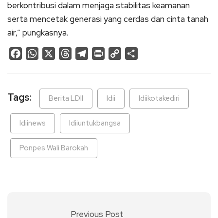
berkontribusi dalam menjaga stabilitas keamanan
serta mencetak generasi yang cerdas dan cinta tanah
air,” pungkasnya.
Facebook
WhatsApp
X
Threads
Telegram
Print
Copy
Share
Link
Tags:
Berita LDII
ldii
ldiikotakediri
ldiinews
ldiiuntukbangsa
Ponpes Wali Barokah
Previous Post