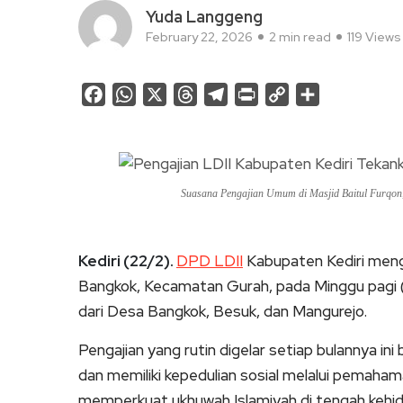
Yuda Langgeng
February 22, 2026
2 min read
119 Views
Facebook
WhatsApp
X
Threads
Telegram
Print
Copy
Share
Link
Suasana Pengajian Umum di Masjid Baitul Furqon
Kediri (22/2).
DPD LDII
Kabupaten Kediri meng
Bangkok, Kecamatan Gurah, pada Minggu pagi (2
dari Desa Bangkok, Besuk, dan Mangurejo.
Pengajian yang rutin digelar setiap bulannya i
dan memiliki kepedulian sosial melalui pemaha
memperkuat ukhuwah Islamiyah di tengah kehi