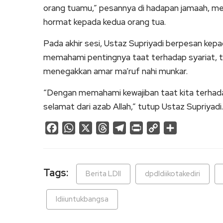
orang tuamu,” pesannya di hadapan jamaah, me
hormat kepada kedua orang tua.
Pada akhir sesi, Ustaz Supriyadi berpesan kep
memahami pentingnya taat terhadap syariat, t
menegakkan amar ma’ruf nahi munkar.
“Dengan memahami kewajiban taat kita terhadap 
selamat dari azab Allah,” tutup Ustaz Supriyadi.
Facebook
WhatsApp
X
Threads
Telegram
Print
Copy
Share
Link
Tags:
Berita LDII
dpdldiikotakediri
ldiiuntukbangsa