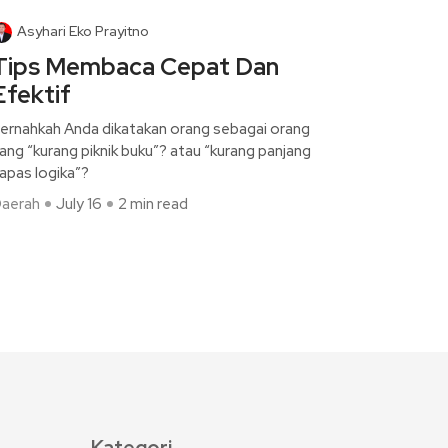
Asyhari Eko Prayitno
Tips Membaca Cepat Dan
Efektif
ernahkah Anda dikatakan orang sebagai orang
ang “kurang piknik buku”? atau “kurang panjang
apas logika”?
aerah
July 16
2 min read
Kategori