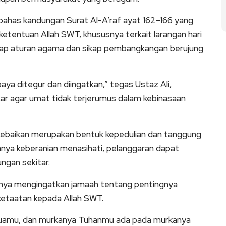
ahas kandungan Surat Al-A’raf ayat 162–166 yang
etentuan Allah SWT, khususnya terkait larangan hari
dap aturan agama dan sikap pembangkangan berujung
aya ditegur dan diingatkan,” tegas Ustaz Ali,
r agar umat tidak terjerumus dalam kebinasaan
kebaikan merupakan bentuk kepedulian dan tanggung
anya keberanian menasihati, pelanggaran dapat
ngan sekitar.
hnya mengingatkan jamaah tentang pentingnya
 ketaatan kepada Allah SWT.
tuamu, dan murkanya Tuhanmu ada pada murkanya