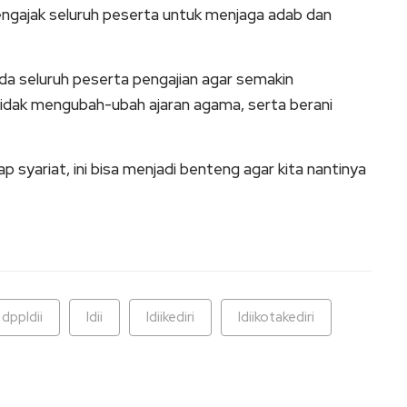
ngajak seluruh peserta untuk menjaga adab dan
ada seluruh peserta pengajian agar semakin
idak mengubah-ubah ajaran agama, serta berani
syariat, ini bisa menjadi benteng agar kita nantinya
dppldii
ldii
ldiikediri
ldiikotakediri