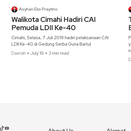
Asyhari Eko Prayitno
Walikota Cimahi Hadiri CAI
Pemuda LDII Ke-40
Cimahi, Selasa, 7 Juli 2019 hadiri pelaksanaan CAI
P
LDII Ke-40 di Gedung Serba Guna Baitul
y
n
Daerah
July 16
3 min read
D
About Us
Alamat