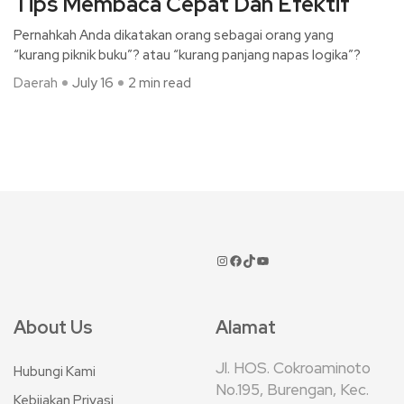
Tips Membaca Cepat Dan Efektif
Pernahkah Anda dikatakan orang sebagai orang yang
“kurang piknik buku”? atau “kurang panjang napas logika”?
Daerah
July 16
2 min read
About Us
Alamat
Jl. HOS. Cokroaminoto
Hubungi Kami
No.195, Burengan, Kec.
Kebijakan Privasi