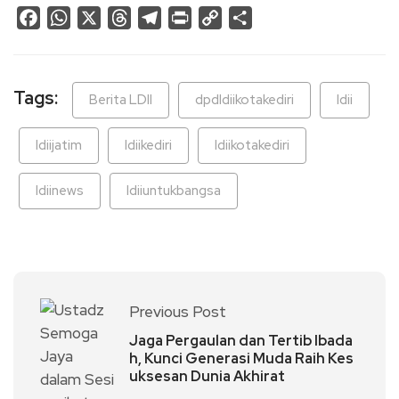
Facebook
WhatsApp
X
Threads
Telegram
Print
Copy
Share
Link
Tags:
Berita LDII
dpdldiikotakediri
ldii
ldiijatim
ldiikediri
ldiikotakediri
ldiinews
ldiiuntukbangsa
Previous Post
Jaga Pergaulan dan Tertib Ibada
h, Kunci Generasi Muda Raih Kes
uksesan Dunia Akhirat