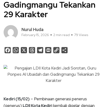
Gadingmangu Tekankan
29 Karakter
Nurul Huda
February 15, 2026
2 min read
79 Views
Facebook
WhatsApp
X
Threads
Telegram
Print
Copy
Share
Link
Kediri (15/02)
– Pembinaan generasi penerus
(generus)
LDII Kota Kediri
kembali digelar dengan