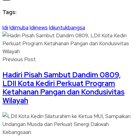
Link
Share
Tags:
ldii
ldiimuba
ldiinews
ldiiuntukbangsa
Previous Post
Hadiri Pisah Sambut Dandim 0809,
LDII Kota Kediri Perkuat Program
Ketahanan Pangan dan Kondusivitas
Wilayah