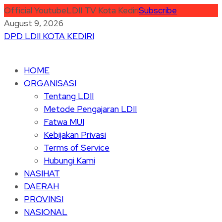
Official Youtube
LDII TV Kota Kediri
Subscribe
August 9, 2026
DPD LDII KOTA KEDIRI
HOME
ORGANISASI
Tentang LDII
Metode Pengajaran LDII
Fatwa MUI
Kebijakan Privasi
Terms of Service
Hubungi Kami
NASIHAT
DAERAH
PROVINSI
NASIONAL