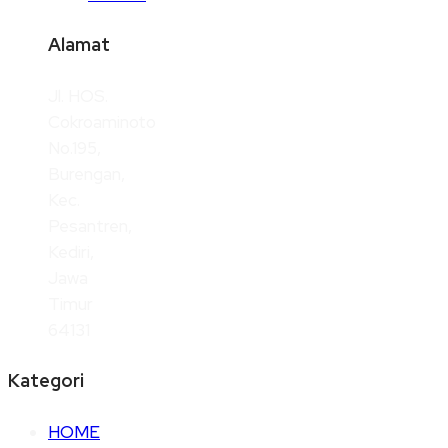
Alamat
Jl. HOS.
Cokroaminoto
No.195,
Burengan,
Kec.
Pesantren,
Kediri,
Jawa
Timur
64131
Kategori
HOME