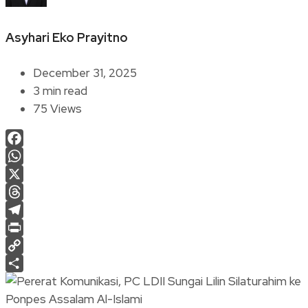
Asyhari Eko Prayitno
December 31, 2025
3 min read
75 Views
Facebook
WhatsApp
X
Threads
Telegram
Print
Copy
Link
Share