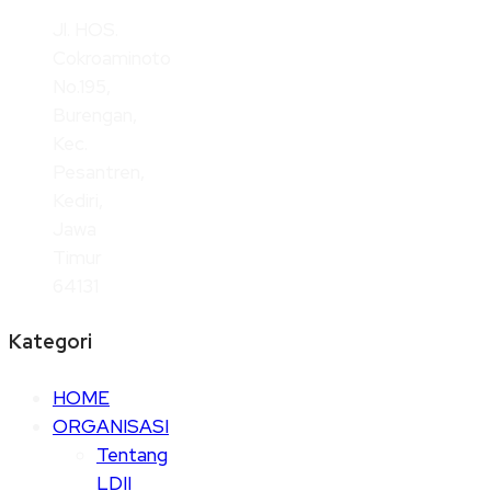
Jl. HOS.
Cokroaminoto
No.195,
Burengan,
Kec.
Pesantren,
Kediri,
Jawa
Timur
64131
Kategori
HOME
ORGANISASI
Tentang
LDII