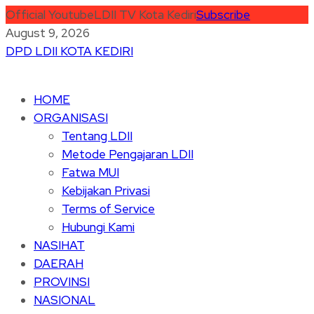
Official Youtube
LDII TV Kota Kediri
Subscribe
August 9, 2026
DPD LDII KOTA KEDIRI
HOME
ORGANISASI
Tentang LDII
Metode Pengajaran LDII
Fatwa MUI
Kebijakan Privasi
Terms of Service
Hubungi Kami
NASIHAT
DAERAH
PROVINSI
NASIONAL