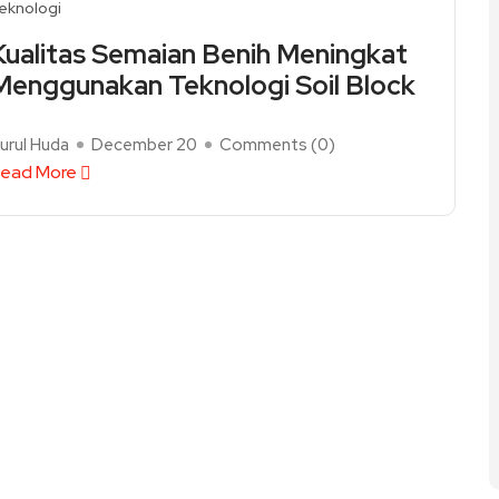
eknologi
Kualitas Semaian Benih Meningkat
Menggunakan Teknologi Soil Block
urul Huda
December 20
Comments (
0
)
ead More