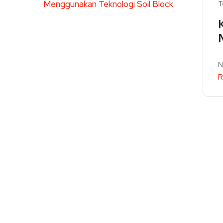
T
N
R