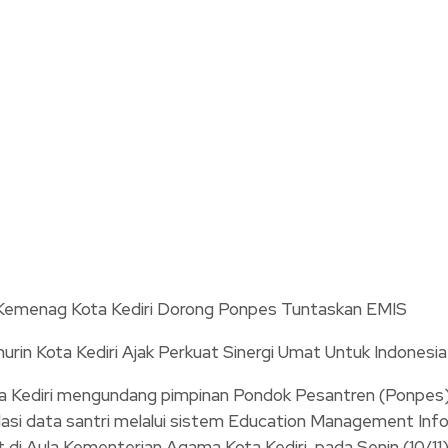
in Kota Kediri Ajak Perkuat Sinergi Umat Untuk Indonesi
Kediri mengundang pimpinan Pondok Pesantren (Ponpes)
idasi data santri melalui sistem Education Management I
i Aula Kementerian Agama Kota Kediri, pada Senin (10/11)