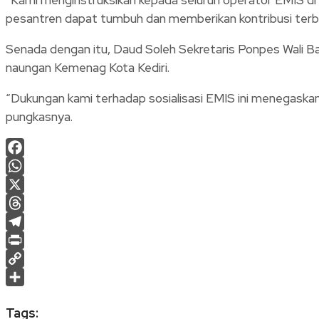
pesantren dapat tumbuh dan memberikan kontribusi terba
Senada dengan itu, Daud Soleh Sekretaris Ponpes Wali B
naungan Kemenag Kota Kediri.
“Dukungan kami terhadap sosialisasi EMIS ini menegaskan
pungkasnya.
Facebook
WhatsApp
X
Threads
Telegram
Print
Copy
Link
Share
Tags: