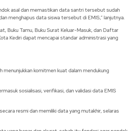
 pondok asal dan memastikan data santri tersebut sudah
dan menghapus data siswa tersebut di EMIS,” lanjutnya.
apat, Buku Tamu, Buku Surat Keluar-Masuk, dan Daftar
ta Kediri dapat mencapai standar administrasi yang
lah menunjukkan komitmen kuat dalam mendukung
asuk sosialisasi, verifikasi, dan validasi data EMIS
cara resmi dan memiliki data yang mutakhir, selaras
ta yang benar dan akurat, sebab itu fondasi agar pondok