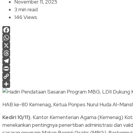
November 11, 2025
3 min read
146 Views
Facebook
WhatsApp
X
Threads
Telegram
Print
Copy
Link
Share
HAB ke-80 Kemenag, Ketua Ponpes Nurul Huda Al-Manshur
Kediri 10/11).
Kantor Kementerian Agama (Kemenag) Kota 
menekankan pentingnya penertiban administrasi dan val
sasaran program Makan Bergizi Gratis (MBG). Bertempat d