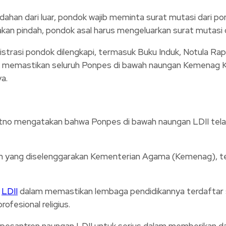
pindahan dari luar, pondok wajib meminta surat mutasi dari
akan pindah, pondok asal harus mengeluarkan surat mutasi 
nistrasi pondok dilengkapi, termasuk Buku Induk, Notula R
k memastikan seluruh Ponpes di bawah naungan Kemenag Ko
a.
yitno mengatakan bahwa Ponpes di bawah naungan LDII te
atan yang diselenggarakan Kementerian Agama (Kemenag), term
n
LDII
dalam memastikan lembaga pendidikannya terdaftar se
ofesional religius.
 pesantren naungan LDII untuk serius dalam memberikan da