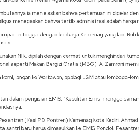
mbutannya ia menjelaskan bahwa pertemuan ini digelar den
igus menegaskan bahwa tertib administrasi adalah harga m
ampai tertinggal dengan lembaga Kemenag yang lain. Ruh kit
roni.
gunakan NIK, dipilah dengan cermat untuk menghindari tump
sional seperti Makan Bergizi Gratis (MBG), A. Zamroni mem
 kami, jangan ke Wartawan, apalagi LSM atau lembaga-lemb
itan dalam pengisian EMIS. “Kesulitan Emis, monggo sama-s
andasnya.
k Pesantren (Kasi PD Pontren) Kemenag Kota Kediri, Ahmad
data santri baru harus dimasukkan ke EMIS Pondok Pesantr