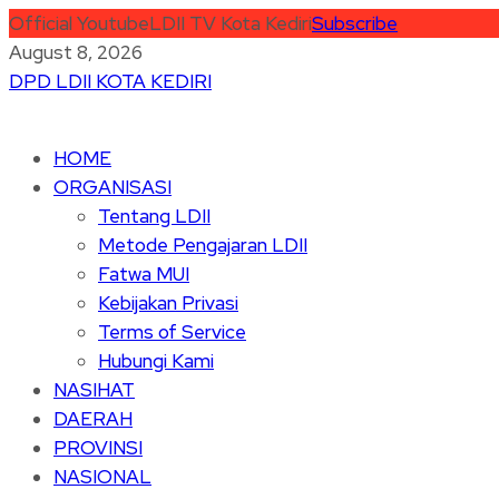
Official Youtube
LDII TV Kota Kediri
Subscribe
August 8, 2026
DPD LDII KOTA KEDIRI
HOME
ORGANISASI
Tentang LDII
Metode Pengajaran LDII
Fatwa MUI
Kebijakan Privasi
Terms of Service
Hubungi Kami
NASIHAT
DAERAH
PROVINSI
NASIONAL