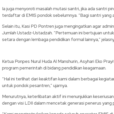
Ia juga menyoroti masalah mutasi santri, jika ada santri 
terdaftar di EMIS pondok sebelumnya. “Bagi santri yang 
Selain itu, Kasi PD Pontren juga mengingatkan agar admi
Jumlah Ustadz-Ustadzah. “Pertemuan ini bertujuan untu
setara dengan lembaga pendidikan formal lainnya,” jelasny
Ketua Ponpes Nurul Huda Al Manshurin, Asyhari Eko Pra
program pemerintah di bidang pendidikan keagamaan.
“Hal ini terlihat dari keaktifan kami dalam berbagai kegi
untuk pondok pesantren,” ujarnya.
Menurutnya, keterlibatan aktif ini menunjukkan keseriusa
dengan visi LDII dalam mencetak generasi penerus yang pr
“Kami menginstruksikan kepada seluruh operator EMIS di