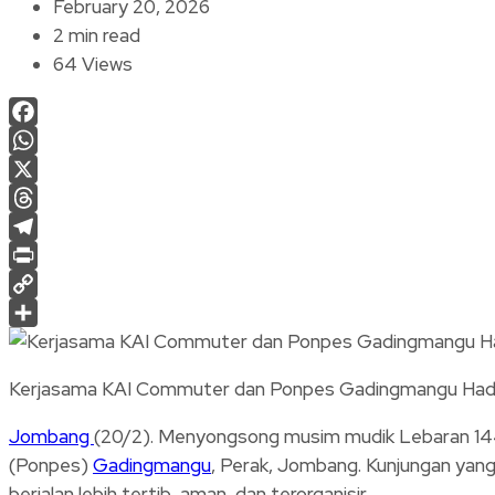
February 20, 2026
2 min read
64 Views
Facebook
WhatsApp
X
Threads
Telegram
Print
Copy
Link
Share
Kerjasama KAI Commuter dan Ponpes Gadingmangu Hadirk
Jombang
(20/2). Menyongsong musim mudik Lebaran 144
(Ponpes)
Gadingmangu
, Perak, Jombang. Kunjungan yang
berjalan lebih tertib, aman, dan terorganisir.