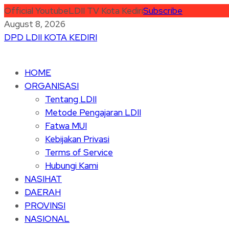
Official Youtube
LDII TV Kota Kediri
Subscribe
August 8, 2026
DPD LDII KOTA KEDIRI
HOME
ORGANISASI
Tentang LDII
Metode Pengajaran LDII
Fatwa MUI
Kebijakan Privasi
Terms of Service
Hubungi Kami
NASIHAT
DAERAH
PROVINSI
NASIONAL