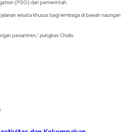
igation (PSO) dari pemerintah.
erjalanan wisata khusus bagi lembaga di bawah naungan
ungan pesantren,” pungkas Cholis.
Sportivitas dan Kekompakan