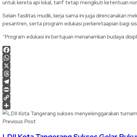
untuk kereta api lokal, tarif tetap mengikuti ketentuan 
Selain fasilitas mudik, kerja sama ini juga direncanakan
pesantren, serta program edukasi perkeretaapian bagi si
“Program edukasi ini bertujuan menanamkan budaya disipli
Facebook
WhatsApp
X
Threads
Telegram
Print
Copy
Link
Share
Previous Post
LDII Kota Tangerang Sukses Gelar Rukun