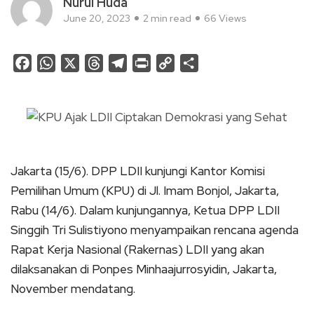
Nurul Huda
June 20, 2023
2 min read
66 Views
Facebook
WhatsApp
X
Threads
Telegram
Print
Copy
Share
Link
Jakarta (15/6). DPP LDII kunjungi Kantor Komisi
Pemilihan Umum (KPU) di Jl. Imam Bonjol, Jakarta,
Rabu (14/6). Dalam kunjungannya, Ketua DPP LDII
Singgih Tri Sulistiyono menyampaikan rencana agenda
Rapat Kerja Nasional (Rakernas) LDII yang akan
dilaksanakan di Ponpes Minhaajurrosyidin, Jakarta,
November mendatang.