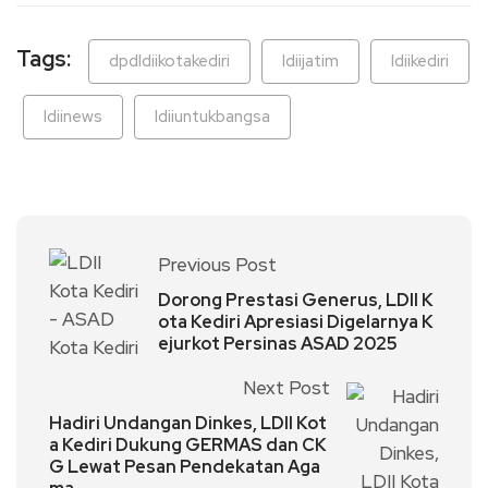
Tags:
dpdldiikotakediri
ldiijatim
ldiikediri
ldiinews
ldiiuntukbangsa
Previous Post
Dorong Prestasi Generus, LDII K
ota Kediri Apresiasi Digelarnya K
ejurkot Persinas ASAD 2025
Next Post
Hadiri Undangan Dinkes, LDII Kot
a Kediri Dukung GERMAS dan CK
G Lewat Pesan Pendekatan Aga