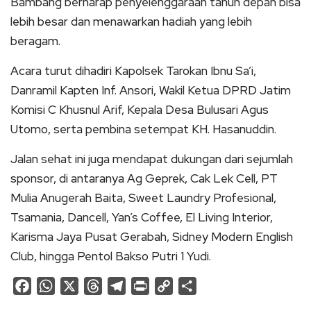
Bambang berharap penyelenggaraan tahun depan bisa
lebih besar dan menawarkan hadiah yang lebih
beragam.
Acara turut dihadiri Kapolsek Tarokan Ibnu Sa’i,
Danramil Kapten Inf. Ansori, Wakil Ketua DPRD Jatim
Komisi C Khusnul Arif, Kepala Desa Bulusari Agus
Utomo, serta pembina setempat KH. Hasanuddin.
Jalan sehat ini juga mendapat dukungan dari sejumlah
sponsor, di antaranya Ag Geprek, Cak Lek Cell, PT
Mulia Anugerah Baita, Sweet Laundry Profesional,
Tsamania, Dancell, Yan’s Coffee, El Living Interior,
Karisma Jaya Pusat Gerabah, Sidney Modern English
Club, hingga Pentol Bakso Putri 1 Yudi.
Facebook
WhatsApp
X
Threads
Telegram
Print
Copy
Share
Link