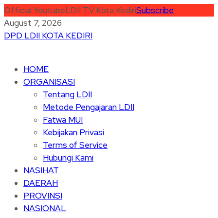
Official Youtube
LDII TV Kota Kediri
Subscribe
August 7, 2026
DPD LDII KOTA KEDIRI
HOME
ORGANISASI
Tentang LDII
Metode Pengajaran LDII
Fatwa MUI
Kebijakan Privasi
Terms of Service
Hubungi Kami
NASIHAT
DAERAH
PROVINSI
NASIONAL