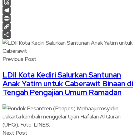
X
Threads
Telegram
Print
Copy
Link
Share
Previous Post
LDII Kota Kediri Salurkan Santunan
Anak Yatim untuk Caberawit Binaan di
Tengah Pengajian Umum Ramadan
Next Post