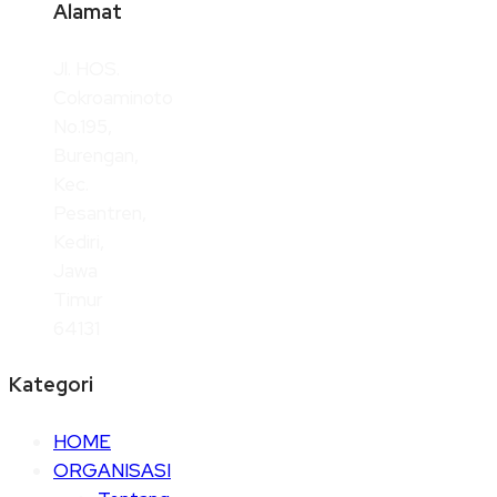
Alamat
Jl. HOS.
Cokroaminoto
No.195,
Burengan,
Kec.
Pesantren,
Kediri,
Jawa
Timur
64131
Kategori
HOME
ORGANISASI