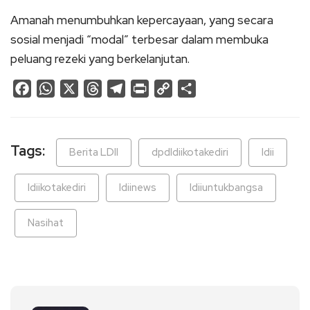
Amanah menumbuhkan kepercayaan, yang secara
sosial menjadi “modal” terbesar dalam membuka
peluang rezeki yang berkelanjutan.
Facebook
WhatsApp
X
Threads
Telegram
Print
Copy
Share
Link
Tags:
Berita LDII
dpdldiikotakediri
ldii
ldiikotakediri
ldiinews
ldiiuntukbangsa
Nasihat