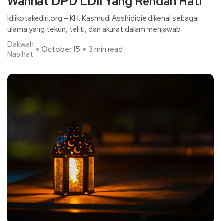
Wanhat DPD LDII Yang Rendah Hati
ldiikotakediri.org – KH. Kasmudi Asshidiqie dikenal sebagai
ulama yang tekun, teliti, dan akurat dalam menjawab
Dakwah
October 15
3 min read
Nasihat