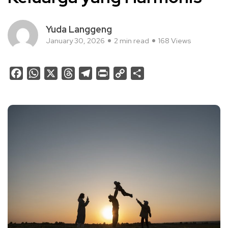
Yuda Langgeng
January 30, 2026
2 min read
168 Views
Facebook
WhatsApp
X
Threads
Telegram
Print
Copy
Share
Link