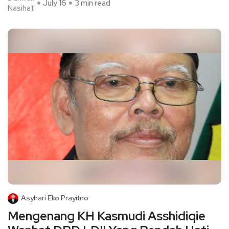
July 16
3 min read
Nasihat
Asyhari Eko Prayitno
Mengenang KH Kasmudi Asshidiqie