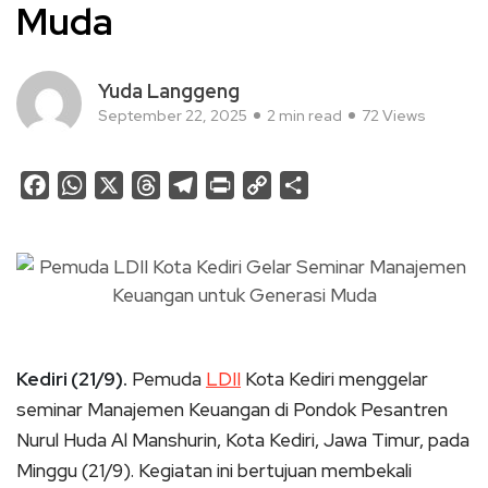
Muda
Yuda Langgeng
September 22, 2025
2 min read
72 Views
Facebook
WhatsApp
X
Threads
Telegram
Print
Copy
Share
Link
Kediri (21/9).
Pemuda
LDII
Kota Kediri menggelar
seminar Manajemen Keuangan di Pondok Pesantren
Nurul Huda Al Manshurin, Kota Kediri, Jawa Timur, pada
Minggu (21/9). Kegiatan ini bertujuan membekali