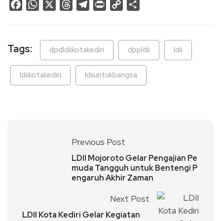
Facebook
WhatsApp
X
Threads
Telegram
Print
Copy
Share
Link
Tags:
dpdldiikotakediri
dppldii
ldii
ldiikotakediri
ldiiuntukbangsa
Previous Post
LDII Mojoroto Gelar Pengajian Pe
muda Tangguh untuk Bentengi P
engaruh Akhir Zaman
Next Post
LDII Kota Kediri Gelar Kegiatan