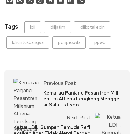
Link
Tags:
ldii
ldiijatim
ldiikotakediri
ldiiuntukbangsa
ponpeswb
ppwb
Previous Post
Kemarau Panjang Pesantren Mill
enium Alfiena Lengkong Menggel
ar Salat Istisqo
Next Post
Ketua LDII : Sumpah Pemuda Refl
eksikan Agar Tidak Alergi Perbed