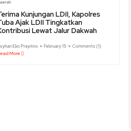
aerah
Terima Kunjungan LDII, Kapolres
Tuba Ajak LDII Tingkatkan
Kontribusi Lewat Jalur Dakwah
syhari Eko Prayitno
February 15
Comments (
1
)
ead More