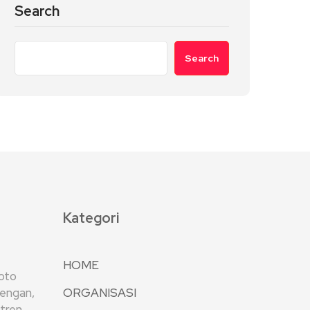
Search
Search
Kategori
HOME
oto
rengan,
ORGANISASI
tren,