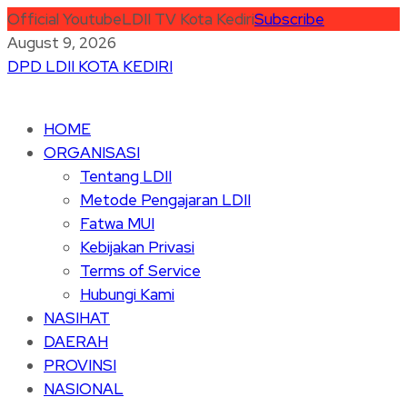
Official Youtube
LDII TV Kota Kediri
Subscribe
August 9, 2026
DPD LDII KOTA KEDIRI
HOME
ORGANISASI
Tentang LDII
Metode Pengajaran LDII
Fatwa MUI
Kebijakan Privasi
Terms of Service
Hubungi Kami
NASIHAT
DAERAH
PROVINSI
NASIONAL