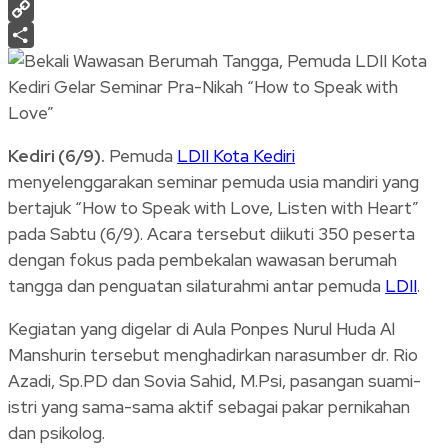
Print
Copy
Link
Share
Kediri (6/9).
Pemuda
LDII Kota Kediri
menyelenggarakan seminar pemuda usia mandiri yang
bertajuk “How to Speak with Love, Listen with Heart”
pada Sabtu (6/9). Acara tersebut diikuti 350 peserta
dengan fokus pada pembekalan wawasan berumah
tangga dan penguatan silaturahmi antar pemuda
LDII
.
Kegiatan yang digelar di Aula Ponpes Nurul Huda Al
Manshurin tersebut menghadirkan narasumber dr. Rio
Azadi, Sp.PD dan Sovia Sahid, M.Psi, pasangan suami-
istri yang sama-sama aktif sebagai pakar pernikahan
dan psikolog.