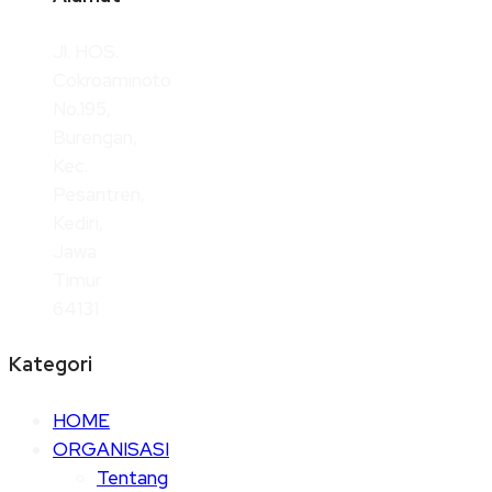
Jl. HOS.
Cokroaminoto
No.195,
Burengan,
Kec.
Pesantren,
Kediri,
Jawa
Timur
64131
Kategori
HOME
ORGANISASI
Tentang