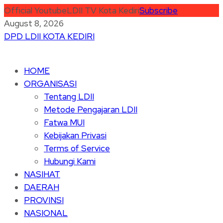
Official Youtube
LDII TV Kota Kediri
Subscribe
August 8, 2026
DPD LDII KOTA KEDIRI
HOME
ORGANISASI
Tentang LDII
Metode Pengajaran LDII
Fatwa MUI
Kebijakan Privasi
Terms of Service
Hubungi Kami
NASIHAT
DAERAH
PROVINSI
NASIONAL