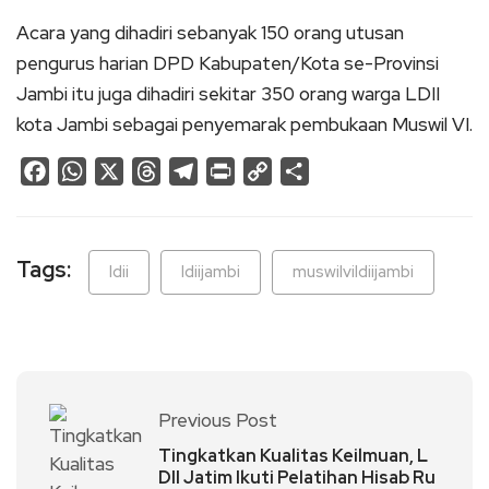
Acara yang dihadiri sebanyak 150 orang utusan
pengurus harian DPD Kabupaten/Kota se-Provinsi
Jambi itu juga dihadiri sekitar 350 orang warga LDII
kota Jambi sebagai penyemarak pembukaan Muswil VI.
Facebook
WhatsApp
X
Threads
Telegram
Print
Copy
Share
Link
Tags:
ldii
ldiijambi
muswilvildiijambi
Previous Post
Tingkatkan Kualitas Keilmuan, L
DII Jatim Ikuti Pelatihan Hisab Ru