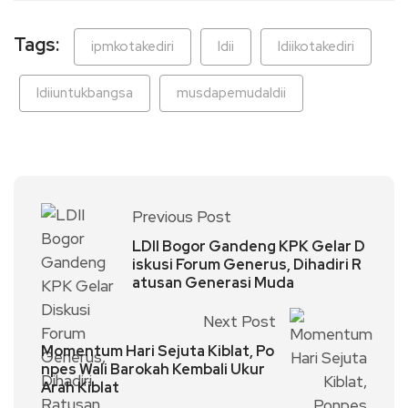
Tags:
ipmkotakediri
ldii
ldiikotakediri
ldiiuntukbangsa
musdapemudaldii
Previous Post
LDII Bogor Gandeng KPK Gelar D
iskusi Forum Generus, Dihadiri R
atusan Generasi Muda
Next Post
Momentum Hari Sejuta Kiblat, Po
npes Wali Barokah Kembali Ukur
Arah Kiblat