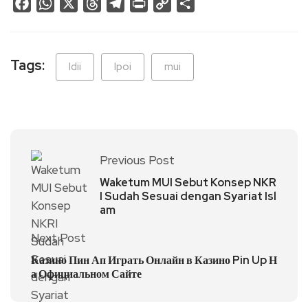
Facebook
WhatsApp
X
Threads
Telegram
Print
Copy
Share
Link
Tags:
ldii
lpoi
mui
Previous Post
Waketum MUI Sebut Konsep NKR
I Sudah Sesuai dengan Syariat Isl
am
Next Post
Казино Пин Ап Играть Онлайн в Казино Pin Up Н
а Официальном Сайте