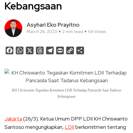
Kebangsaan
Asyhari Eko Prayitno
March 26, 2023
2 min read
64 Views
Facebook
WhatsApp
X
Threads
Telegram
Print
Copy
Share
Link
KH Chriswanto Tegaskan Komitmen LDII Terhadap Pancasila Saat Tadarus
Kebangsaan
Jakarta
(26/3). Ketua Umum DPP LDII KH Chriswanto
Santoso mengungkapkan,
LDII
berkomitmen tentang