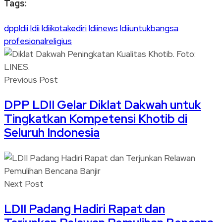
Tags:
dppldii
ldii
ldiikotakediri
ldiinews
ldiiuntukbangsa
profesionalreligius
Previous Post
DPP LDII Gelar Diklat Dakwah untuk
Tingkatkan Kompetensi Khotib di
Seluruh Indonesia
Next Post
LDII Padang Hadiri Rapat dan