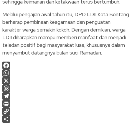
sehingga keimanan dan ketakwaan terus bertumbuh.
Melalui pengajian awal tahun itu, DPD LDII Kota Bontang
berharap pembinaan keagamaan dan penguatan
karakter warga semakin kokoh. Dengan demikian, warga
LDII diharapkan mampu memberi manfaat dan menjadi
teladan positif bagi masyarakat luas, khususnya dalam
menyambut datangnya bulan suci Ramadan.
Facebook
WhatsApp
X
Threads
Telegram
Print
Copy
Link
Share