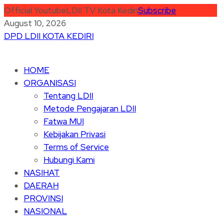
Official Youtube
LDII TV Kota Kediri
Subscribe
August 10, 2026
DPD LDII KOTA KEDIRI
HOME
ORGANISASI
Tentang LDII
Metode Pengajaran LDII
Fatwa MUI
Kebijakan Privasi
Terms of Service
Hubungi Kami
NASIHAT
DAERAH
PROVINSI
NASIONAL