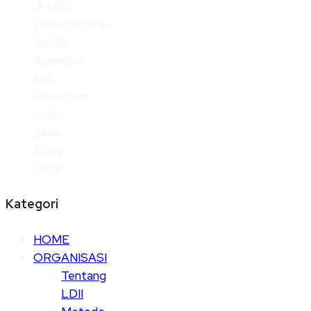
Jl. HOS.
Cokroaminoto
No.195,
Burengan,
Kec.
Pesantren,
Kediri,
Jawa
Timur
64131
Kategori
HOME
ORGANISASI
Tentang
LDII