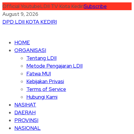
Official Youtube
LDII TV Kota Kediri
Subscribe
August 9, 2026
DPD LDII KOTA KEDIRI
HOME
ORGANISASI
Tentang LDII
Metode Pengajaran LDII
Fatwa MUI
Kebijakan Privasi
Terms of Service
Hubungi Kami
NASIHAT
DAERAH
PROVINSI
NASIONAL