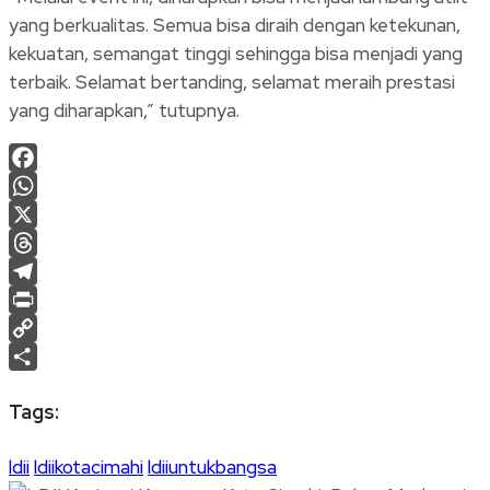
yang berkualitas. Semua bisa diraih dengan ketekunan,
kekuatan, semangat tinggi sehingga bisa menjadi yang
terbaik. Selamat bertanding, selamat meraih prestasi
yang diharapkan,” tutupnya.
Facebook
WhatsApp
X
Threads
Telegram
Print
Copy
Link
Share
Tags:
ldii
ldiikotacimahi
ldiiuntukbangsa