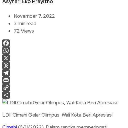
Asyhari Eko Prayitno
November 7, 2022
3 min read
72 Views
Facebook
WhatsApp
X
Threads
Telegram
Print
Copy
Link
Share
LDII Cimahi Gelar Olimpus, Wali Kota Beri Apresiasi
Cimahi
(6/11/2022). Dalam rangka memperingati