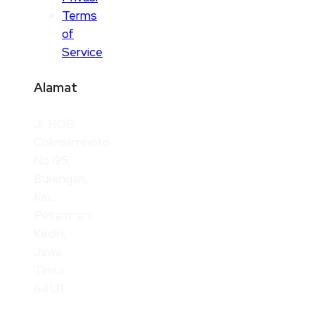
Terms
of
Service
Alamat
Jl. HOS.
Cokroaminoto
No.195,
Burengan,
Kec.
Pesantren,
Kediri,
Jawa
Timur
64131