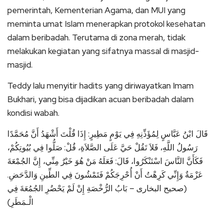
pemerintah, Kementerian Agama, dan MUI yang
meminta umat Islam menerapkan protokol kesehatan
dalam beribadah. Terutama di zona merah, tidak
melakukan kegiatan yang sifatnya massal di masjid-
masjid.
Teddy lalu menyitir hadits yang diriwayatkan Imam
Bukhari, yang bisa dijadikan acuan beribadah dalam
kondisi wabah.
قَالَ ابْنُ عَبَّاسٍ لِمُؤَذِّنِهِ فِي يَوْمٍ مَطِيرٍ: إِذَا قُلْتَ أَشْهَدُ أَنَّ مُحَمَّدًا
رَسُولُ اللَّهِ، فَلاَ تَقُلْ حَيَّ عَلَى الصَّلاَةِ، قُلْ: صَلُّوا فِي بُيُوتِكُمْ،
فَكَأَنَّ النَّاسَ اسْتَنْكَرُوا، قَالَ: فَعَلَهُ مَنْ هُوَ خَيْرٌ مِنِّي، إِنَّ الجُمْعَةَ
عَزْمَةٌ وَإِنِّي كَرِهْتُ أَنْ أُحْرِجَكُمْ فَتَمْشُونَ فِي الطِّينِ وَالدَّحَضِ.
(صحيح البخارى – بَابُ الرُّخْصَةِ إِنْ لَمْ يَحْضُرِ الجُمُعَةَ فِي
الْـمَطَرِ)