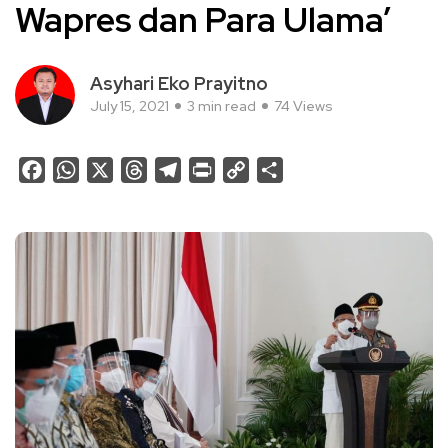
Wapres dan Para Ulama’
Asyhari Eko Prayitno
July 15, 2021
3 min read
74 Views
Facebook
WhatsApp
X
Threads
Telegram
Print
Copy
Share
Link