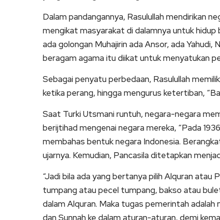
Dalam pandangannya, Rasulullah mendirikan n
mengikat masyarakat di dalamnya untuk hidup 
ada golongan Muhajirin ada Ansor, ada Yahudi, 
beragam agama itu diikat untuk menyatukan p
Sebagai penyatu perbedaan, Rasulullah memili
ketika perang, hingga mengurus ketertiban, “Ba
Saat Turki Utsmani runtuh, negara-negara mem
berijtihad mengenai negara mereka, “Pada 193
membahas bentuk negara Indonesia. Berangkat d
ujarnya. Kemudian, Pancasila ditetapkan menja
“Jadi bila ada yang bertanya pilih Alquran ata
tumpang atau pecel tumpang, bakso atau buletan
dalam Alquran. Maka tugas pemerintah adala
dan Sunnah ke dalam aturan-aturan, demi kema