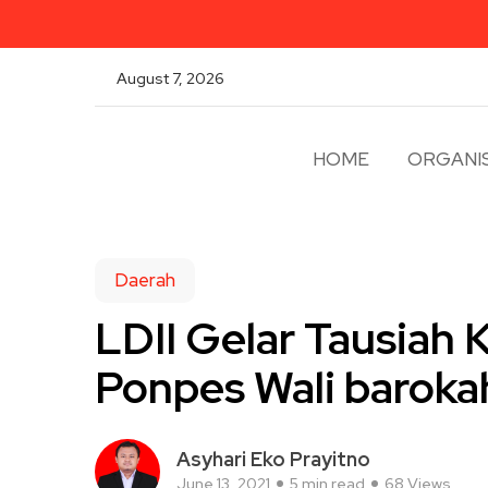
August 7, 2026
HOME
ORGANIS
Daerah
LDII Gelar Tausiah
Ponpes Wali barokah
Asyhari Eko Prayitno
June 13, 2021
5 min read
68 Views