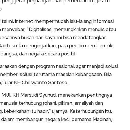
r penggerak perjuangan. Dari perbedaan itu, justru
o.
tal ini, internet mempermudah lalu-lalang informasi.
 menyebar, “Digitalisasi memungkinkan menulis atau
esannya bukan dari saya. Ini bisa mendatangkan
 Santoso. Ia mengingatkan, para pendiri membentuk
 bangsa, dan negara secara positif.
laraskan dengan program nasional, agar menjadi solusi.
emberi solusi terutama masalah kebangsaan. Bila
,” ujar KH Chriswanto Santoso.
 MUI, KH Marsudi Syuhud, menekankan pentingnya
anusia terhubung rohani, pikiran, amaliyah dan
 keberkahan itu hadir,” ujarnya. Keterhubungan itu,
W dalam membangun negara kecil bernama Madinah,