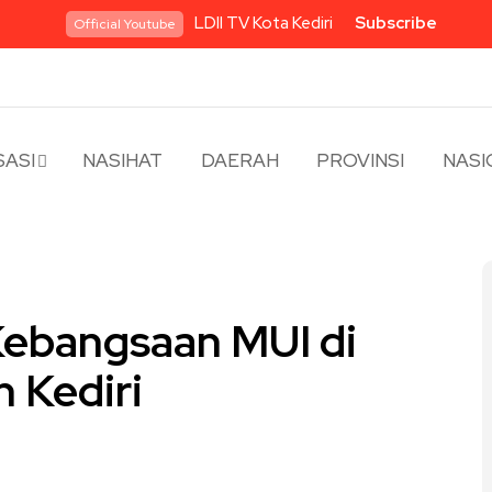
LDII TV Kota Kediri
Subscribe
Official Youtube
ASI
NASIHAT
DAERAH
PROVINSI
NASI
 Kebangsaan MUI di
 Kediri