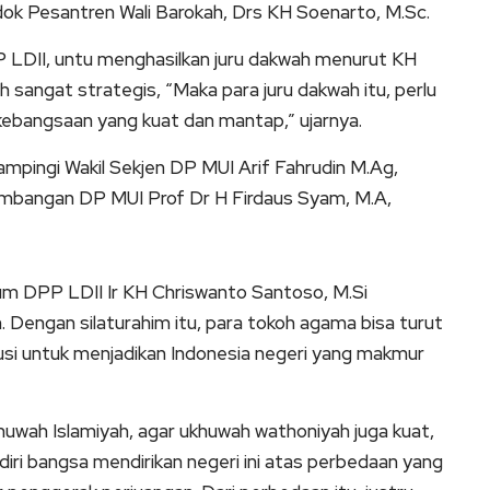
k Pesantren Wali Barokah, Drs KH Soenarto, M.Sc.
 LDII, untu menghasilkan juru dakwah menurut KH
 sangat strategis, “Maka para juru dakwah itu, perlu
kebangsaan yang kuat dan mantap,” ujarnya.
mpingi Wakil Sekjen DP MUI Arif Fahrudin M.Ag,
gembangan DP MUI Prof Dr H Firdaus Syam, M.A,
m DPP LDII Ir KH Chriswanto Santoso, M.Si
 Dengan silaturahim itu, para tokoh agama bisa turut
usi untuk menjadikan Indonesia negeri yang makmur
huwah Islamiyah, agar ukhuwah wathoniyah juga kuat,
diri bangsa mendirikan negeri ini atas perbedaan yang