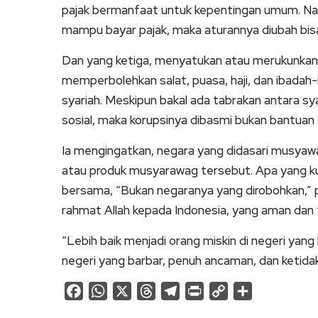
pajak bermanfaat untuk kepentingan umum. Na
mampu bayar pajak, maka aturannya diubah bisa 
Dan yang ketiga, menyatukan atau merukunkan 
memperbolehkan salat, puasa, haji, dan ibadah
syariah. Meskipun bakal ada tabrakan antara sy
sosial, maka korupsinya dibasmi bukan bantuan s
Ia mengingatkan, negara yang didasari musya
atau produk musyarawag tersebut. Apa yang kura
bersama, “Bukan negaranya yang dirobohkan,” 
rahmat Allah kepada Indonesia, yang aman dan
“Lebih baik menjadi orang miskin di negeri yang
negeri yang barbar, penuh ancaman, dan ketidak
Facebook
WhatsApp
X
Threads
Telegram
Print
Copy
Share
Link