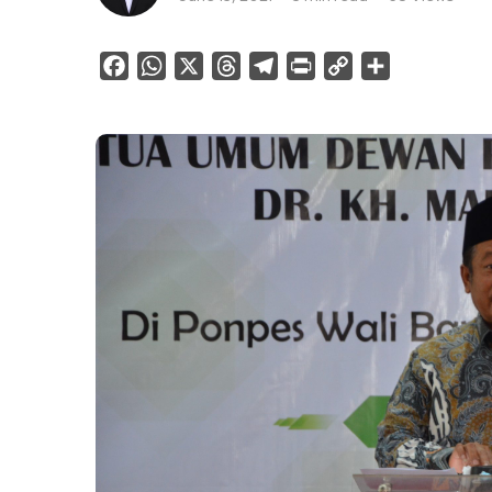
Facebook
WhatsApp
X
Threads
Telegram
Print
Copy
Share
Link