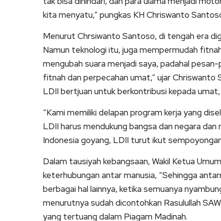
tak bisa dihindari, dan para ulama menjadi moto
kita menyatu,” pungkas KH Chriswanto Santos
Menurut Chrsiwanto Santoso, di tengah era digi
Namun teknologi itu, juga mempermudah fitnah
mengubah suara menjadi saya, padahal pesan-p
fitnah dan perpecahan umat,” ujar Chriswanto
LDII bertjuan untuk berkontribusi kepada umat,
“Kami memiliki delapan program kerja yang dise
LDII harus mendukung bangsa dan negara dan m
Indonesia goyang, LDII turut ikut sempoyongan
Dalam tausiyah kebangsaan, Wakil Ketua Umum
keterhubungan antar manusia, “Sehingga antarm
berbagai hal lainnya, ketika semuanya nyambung,
menurutnya sudah dicontohkan Rasulullah SA
yang tertuang dalam Piagam Madinah.