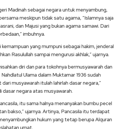
egeri Madinah sebagai negara untuk menyambung,
bersama meskipun tidak satu agama, “Islamnya saja
Nasrani, dan Majusi yang bukan agama samawi. Dari
erbedaan,” imbuhnya.
ki kemampuan yang mumpuni sebagai hakim, jenderal
hkan Rasulullah sampai mengurusi akhlak,” ujarnya.
isahkan diri dan para tokohnya bermusyawarah dan
6 Nahdlatul Ulama dalam Muktamar 1936 sudah
ari musyawarah itulah lahirlah dasar negara,”
di dasar negara atas musyawarah.
u Pancasila, itu sama halnya menanyakan bumbu pecel
 bakso,” ujarnya. Artinya, Pancasila itu terdapat
h menyambungkan hukum yang tetap berupa Alquran
slahatan umat.