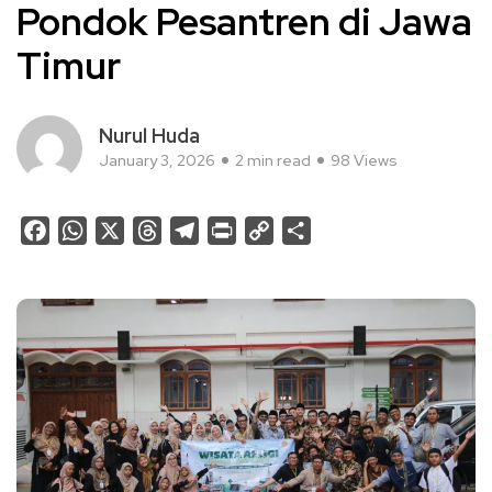
Pondok Pesantren di Jawa
Timur
Nurul Huda
January 3, 2026
2 min read
98 Views
Facebook
WhatsApp
X
Threads
Telegram
Print
Copy
Share
Link