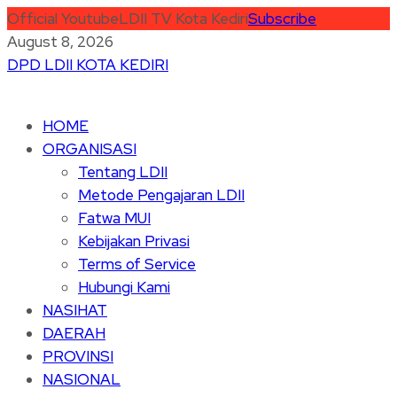
Official Youtube
LDII TV Kota Kediri
Subscribe
August 8, 2026
DPD LDII KOTA KEDIRI
HOME
ORGANISASI
Tentang LDII
Metode Pengajaran LDII
Fatwa MUI
Kebijakan Privasi
Terms of Service
Hubungi Kami
NASIHAT
DAERAH
PROVINSI
NASIONAL