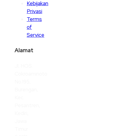
Kebijakan
Privasi
Terms
of
Service
Alamat
Jl. HOS.
Cokroaminoto
No.195,
Burengan,
Kec.
Pesantren,
Kediri,
Jawa
Timur