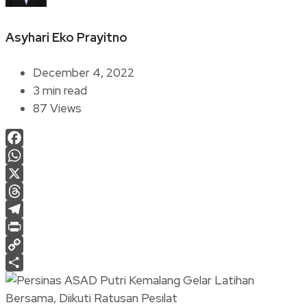
Asyhari Eko Prayitno
December 4, 2022
3 min read
87 Views
Facebook
WhatsApp
X
Threads
Telegram
Print
Copy
Link
Share