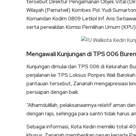
tersebut Direktur Pengamanan Objek Vital (Di
Wilayah (Pamatwil) Kombes Pol. Yudi Sumartono
Komandan Kodim 0809 Letkol Inf. Aris Setiawam
serta perwakilan Komisi Pemilihan Umum (KPU
Mengawali Kunjungan di TPS 006 Bure
Kunjungan dimulai dari TPS 006 di Kelurahan B
perjalanan ke TPS Loksus Ponpes Wali Baroka
pantauan tersebut, Zanariah mengapresiasi kine
persiapan dengan baik.
“Alhamdulillah, pelaksanaannya relatif aman d
dengan rapi, sehingga para santri tidak harus ant
Sebagai informasi, Kota Kediri memiliki total 4
khusus. Zanariah memberikan pesan kepada Pa