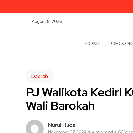
August 8, 2026
HOME
ORGANIS
Daerah
PJ Walikota Kediri 
Wali Barokah
Nurul Huda
November 27, 2024
4 min read
66 Vie