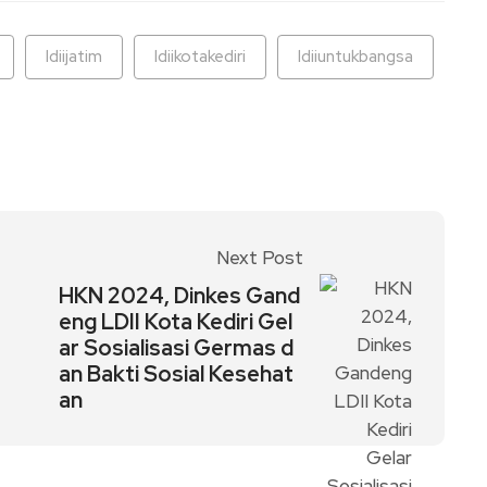
ldiijatim
ldiikotakediri
ldiiuntukbangsa
Next Post
HKN 2024, Dinkes Gand
eng LDII Kota Kediri Gel
ar Sosialisasi Germas d
an Bakti Sosial Kesehat
an