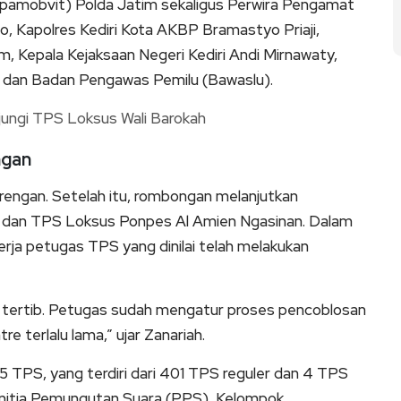
rpamobvit) Polda Jatim sekaligus Perwira Pengamat
, Kapolres Kediri Kota AKBP Bramastyo Priaji,
, Kepala Kejaksaan Negeri Kediri Andi Mirnawaty,
) dan Badan Pengawas Pemilu (Bawaslu).
ngan
urengan. Setelah itu, rombongan melanjutkan
h dan TPS Loksus Ponpes Al Amien Ngasinan. Dalam
rja petugas TPS yang dinilai telah melakukan
an tertib. Petugas sudah mengatur proses pencoblosan
re terlalu lama,” ujar Zanariah.
05 TPS, yang terdiri dari 401 TPS reguler dan 4 TPS
nitia Pemungutan Suara (PPS), Kelompok