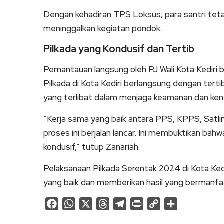
Dengan kehadiran TPS Loksus, para santri teta
meninggalkan kegiatan pondok.
Pilkada yang Kondusif dan Tertib
Pemantauan langsung oleh PJ Wali Kota Kedir
Pilkada di Kota Kediri berlangsung dengan terti
yang terlibat dalam menjaga keamanan dan ke
“Kerja sama yang baik antara PPS, KPPS, Sat
proses ini berjalan lancar. Ini membuktikan b
kondusif,” tutup Zanariah.
Pelaksanaan Pilkada Serentak 2024 di Kota Ked
yang baik dan memberikan hasil yang bermanfa
Facebook
WhatsApp
X
Threads
Telegram
Print
Copy
Share
Link