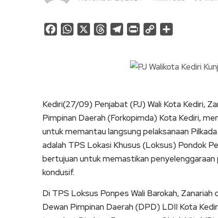
Facebook
WhatsApp
X
Threads
Telegram
Print
Copy
Share
Link
Kediri(27/09) Penjabat (PJ) Wali Kota Kediri, Z
Pimpinan Daerah (Forkopimda) Kota Kediri, m
untuk memantau langsung pelaksanaan Pilkada S
adalah TPS Lokasi Khusus (Loksus) Pondok P
bertujuan untuk memastikan penyelenggaraan p
kondusif.
Di TPS Loksus Ponpes Wali Barokah, Zanariah 
Dewan Pimpinan Daerah (DPD) LDII Kota Kediri