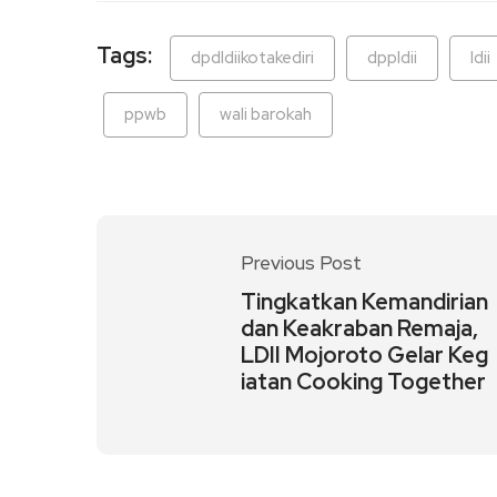
Tags:
dpdldiikotakediri
dppldii
ldii
ppwb
wali barokah
Previous Post
Tingkatkan Kemandirian
dan Keakraban Remaja,
LDII Mojoroto Gelar Keg
iatan Cooking Together