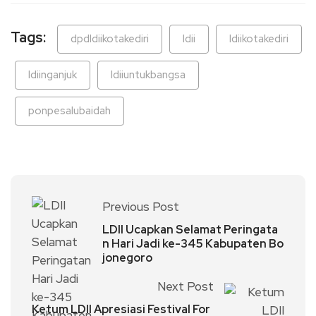
Tags:
dpdldiikotakediri
ldii
ldiikotakediri
ldiinganjuk
ldiiuntukbangsa
ponpesalubaidah
Previous Post
LDII Ucapkan Selamat Peringata
n Hari Jadi ke-345 Kabupaten Bo
jonegoro
Next Post
Ketum LDII Apresiasi Festival For