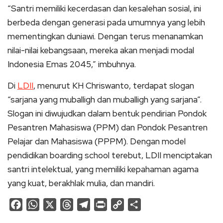
“Santri memiliki kecerdasan dan kesalehan sosial, ini
berbeda dengan generasi pada umumnya yang lebih
mementingkan duniawi. Dengan terus menanamkan
nilai-nilai kebangsaan, mereka akan menjadi modal
Indonesia Emas 2045,” imbuhnya.
Di
LDII
, menurut KH Chriswanto, terdapat slogan
“sarjana yang muballigh dan muballigh yang sarjana”.
Slogan ini diwujudkan dalam bentuk pendirian Pondok
Pesantren Mahasiswa (PPM) dan Pondok Pesantren
Pelajar dan Mahasiswa (PPPM). Dengan model
pendidikan boarding school terebut, LDII menciptakan
santri intelektual, yang memiliki kepahaman agama
yang kuat, berakhlak mulia, dan mandiri.
Facebook
WhatsApp
X
Threads
Telegram
Print
Copy
Share
Link