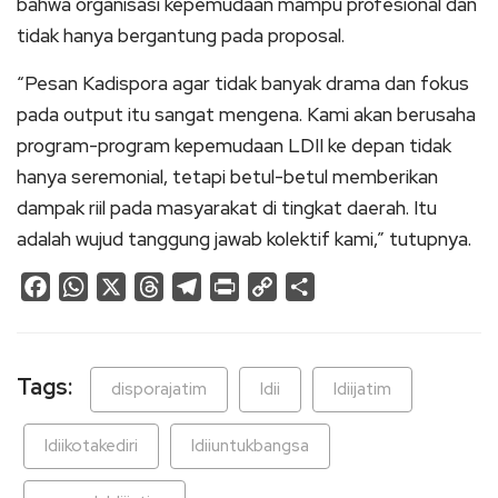
bahwa organisasi kepemudaan mampu profesional dan
tidak hanya bergantung pada proposal.
“Pesan Kadispora agar tidak banyak drama dan fokus
pada output itu sangat mengena. Kami akan berusaha
program-program kepemudaan LDII ke depan tidak
hanya seremonial, tetapi betul-betul memberikan
dampak riil pada masyarakat di tingkat daerah. Itu
adalah wujud tanggung jawab kolektif kami,” tutupnya.
Facebook
WhatsApp
X
Threads
Telegram
Print
Copy
Share
Link
Tags:
disporajatim
ldii
ldiijatim
ldiikotakediri
ldiiuntukbangsa