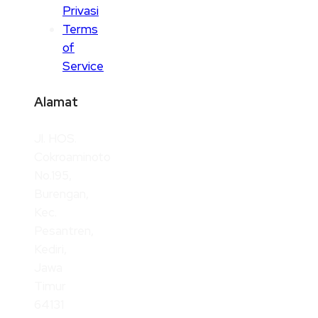
Privasi
Terms
of
Service
Alamat
Jl. HOS.
Cokroaminoto
No.195,
Burengan,
Kec.
Pesantren,
Kediri,
Jawa
Timur
64131