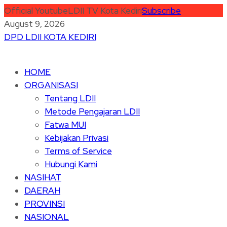
Official Youtube
LDII TV Kota Kediri
Subscribe
August 9, 2026
DPD LDII KOTA KEDIRI
HOME
ORGANISASI
Tentang LDII
Metode Pengajaran LDII
Fatwa MUI
Kebijakan Privasi
Terms of Service
Hubungi Kami
NASIHAT
DAERAH
PROVINSI
NASIONAL