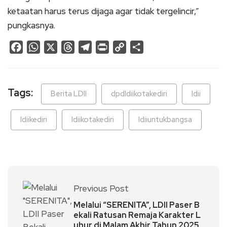
ketaatan harus terus dijaga agar tidak tergelincir,”
pungkasnya.
Facebook
WhatsApp
X
Threads
Telegram
Print
Copy
Share
Link
Tags:
Berita LDII
dpdldiikotakediri
ldii
ldiikediri
ldiikotakediri
ldiiuntukbangsa
Previous Post
Melalui “SERENITA”, LDII Paser B
ekali Ratusan Remaja Karakter L
uhur di Malam Akhir Tahun 2025