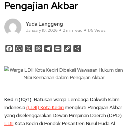
Pengajian Akbar
Yuda Langgeng
January 10, 2026
2 min read
175 Views
Facebook
WhatsApp
X
Threads
Telegram
Print
Copy
Share
Link
Kediri (10/1).
Ratusan warga Lembaga Dakwah Islam
Indonesia
(LDII) Kota Kediri
mengikuti Pengajian Akbar
yang diselenggarakan Dewan Pimpinan Daerah (DPD)
LDII
Kota Kediri di Pondok Pesantren Nurul Huda Al