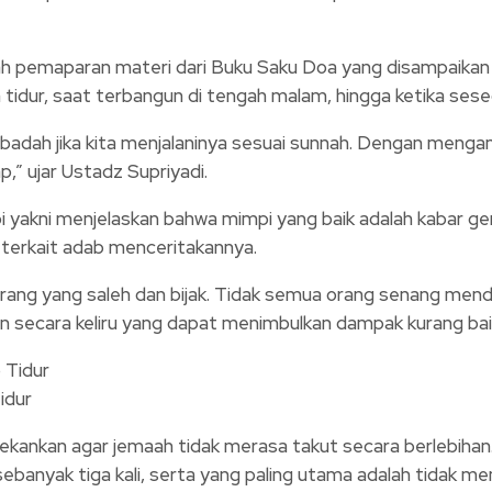
h pemaparan materi dari Buku Saku Doa yang disampaikan o
m tidur, saat terbangun di tengah malam, hingga ketika se
ri ibadah jika kita menjalaninya sesuai sunnah. Dengan men
p,” ujar Ustadz Supriyadi.
 yakni menjelaskan bahwa mimpi yang baik adalah kabar g
 terkait adab menceritakannya.
orang yang saleh dan bijak. Tidak semua orang senang mende
an secara keliru yang dapat menimbulkan dampak kurang bai
idur
nekankan agar jemaah tidak merasa takut secara berlebihan
sebanyak tiga kali, serta yang paling utama adalah tidak m