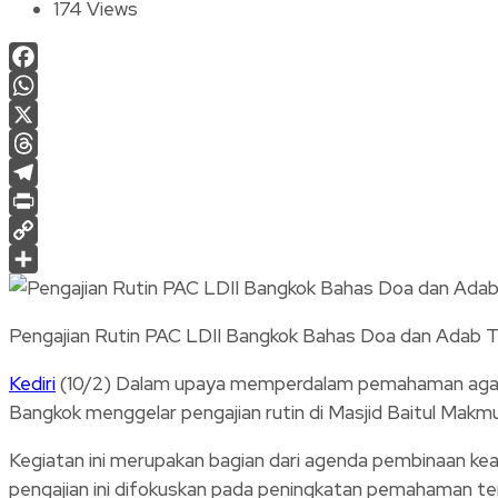
174 Views
Facebook
WhatsApp
X
Threads
Telegram
Print
Copy
Link
Share
Pengajian Rutin PAC LDII Bangkok Bahas Doa dan Adab T
Kediri
(10/2) Dalam upaya memperdalam pemahaman agama
Bangkok menggelar pengajian rutin di Masjid Baitul Makmu
Kegiatan ini merupakan bagian dari agenda pembinaan keag
pengajian ini difokuskan pada peningkatan pemahaman terh