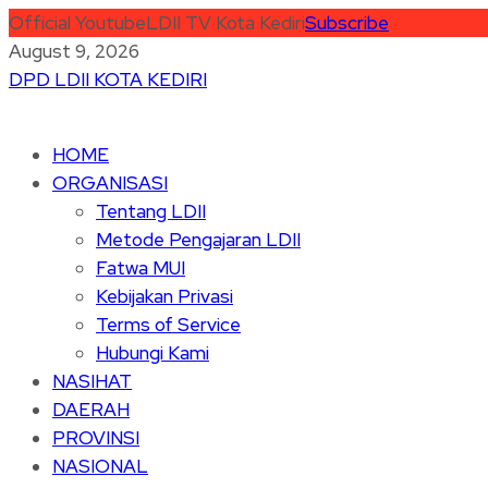
Official Youtube
LDII TV Kota Kediri
Subscribe
August 9, 2026
DPD LDII KOTA KEDIRI
HOME
ORGANISASI
Tentang LDII
Metode Pengajaran LDII
Fatwa MUI
Kebijakan Privasi
Terms of Service
Hubungi Kami
NASIHAT
DAERAH
PROVINSI
NASIONAL