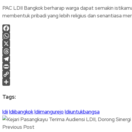
PAC LDII Bangkok berharap warga dapat semakin istika
membentuk pribadi yang lebih religius dan senantiasa me
Facebook
WhatsApp
X
Threads
Telegram
Print
Copy
Link
Share
Tags:
ldii
ldiibangkok
ldiimangurejo
ldiiuntukbangsa
Previous Post