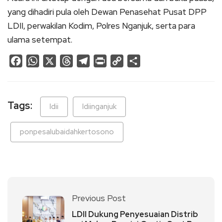
yang dihadiri pula oleh Dewan Penasehat Pusat DPP
LDII, perwakilan Kodim, Polres Nganjuk, serta para
ulama setempat.
Facebook
WhatsApp
X
Threads
Telegram
Print
Copy
Share
Link
Tags:
ldii
ldiinganjuk
ponpesalubaidahkertosono
Previous Post
LDII Dukung Penyesuaian Distrib