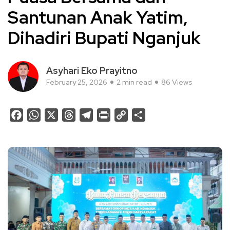
Santunan Anak Yatim,
Dihadiri Bupati Nganjuk
Asyhari Eko Prayitno
February 25, 2026
2 min read
86 Views
Facebook
WhatsApp
X
Threads
Telegram
Print
Copy
Share
Link